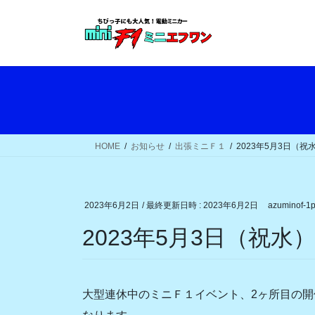
コ
ナ
ン
ビ
テ
ゲ
ン
ー
ツ
シ
へ
ョ
ス
ン
キ
に
ッ
移
HOME
お知らせ
出張ミニＦ１
2023年5月3日（
プ
動
2023年6月2日
/ 最終更新日時 :
2023年6月2日
azuminof-1p
2023年5月3日（祝
大型連休中のミニＦ１イベント、2ヶ所目の