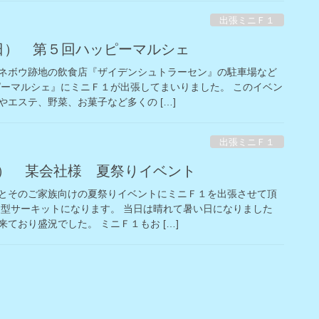
出張ミニＦ１
日（日） 第５回ハッピーマルシェ
ネボウ跡地の飲食店『ザイデンシュトラーセン』の駐車場など
ピーマルシェ』にミニＦ１が出張してまいりました。 このイベン
エステ、野菜、お菓子など多くの […]
出張ミニＦ１
（土） 某会社様 夏祭りイベント
とそのご家族向けの夏祭りイベントにミニＦ１を出張させて頂
ン型サーキットになります。 当日は晴れて暑い日になりました
ており盛況でした。 ミニＦ１もお […]