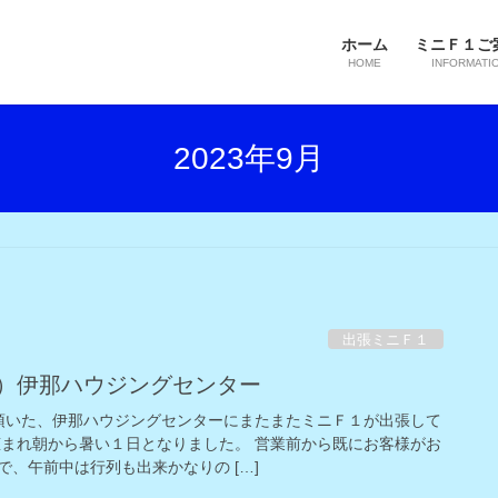
ホーム
ミニＦ１ご
HOME
INFORMATI
2023年9月
出張ミニＦ１
（土）伊那ハウジングセンター
頂いた、伊那ハウジングセンターにまたまたミニＦ１が出張して
恵まれ朝から暑い１日となりました。 営業前から既にお客様がお
、午前中は行列も出来かなりの […]