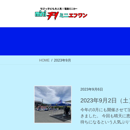
コ
ナ
ン
ビ
テ
ゲ
ン
ー
ツ
シ
へ
ョ
ス
ン
キ
に
ッ
移
HOME
2023年9月
プ
動
2023年9月6日
2023年9月2日
今年の3月にも開催させて
きました。 今回も晴天に
待ちになるという人気ぶりで